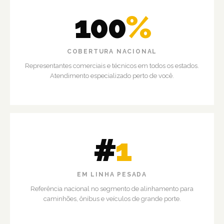
100
%
COBERTURA NACIONAL
Representantes comerciais e técnicos em todos os estados.
Atendimento especializado perto de você.
#
1
EM LINHA PESADA
Referência nacional no segmento de alinhamento para
caminhões, ônibus e veículos de grande porte.