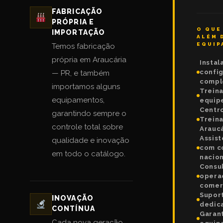
FABRICAÇÃO
PRÓPRIA E
O QUE
IMPORTAÇÃO
ALÉM 
EQUIP
Temos fabricação
própria em Araucária
Instal
confi
— PR, e também
comple
importamos alguns
Trein
equipamentos,
equipe
Centr
garantindo sempre o
Trein
controle total sobre
Arauc
Assist
qualidade e inovação
com c
em todo o catálogo.
nacion
Consul
opera
comer
Supor
INOVAÇÃO
dedic
CONTÍNUA
Garant
Cada nova geração