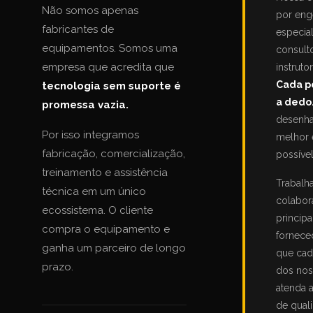
Não somos apenas
por eng
fabricantes de
especia
equipamentos. Somos uma
consult
empresa que acredita que
instruto
Cada p
tecnologia sem suporte é
a dedo
promessa vazia.
desenha
Por isso integramos
melhor 
fabricação, comercialização,
possível
treinamento e assistência
Trabalh
técnica em um único
colabor
ecossistema. O cliente
principa
compra o equipamento e
forneced
ganha um parceiro de longo
que ca
prazo.
dos nos
atenda 
de qual