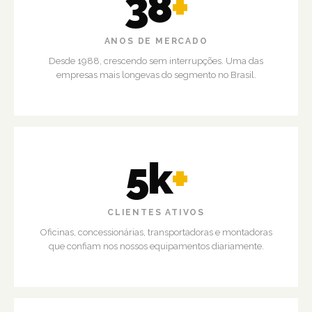
38
+
ANOS DE MERCADO
Desde 1988, crescendo sem interrupções. Uma das
empresas mais longevas do segmento no Brasil.
5k
+
CLIENTES ATIVOS
Oficinas, concessionárias, transportadoras e montadoras
que confiam nos nossos equipamentos diariamente.