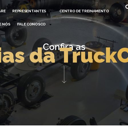
ARE
REPRESENTANTES
CENTRO DE TREINAMENTO
E NÓS
FALE CONOSCO
Confira as
ias da Truck